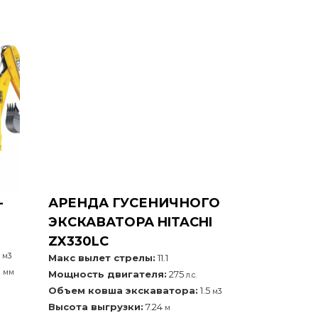
-
АРЕНДА ГУСЕНИЧНОГО
ЭКСКАВАТОРА HITACHI
ZX330LC
3
м3
Макс вылет стрелы:
11.1
0
мм
Мощность двигателя:
275
л.с.
Объем ковша экскаватора:
1.5
м3
Высота выгрузки:
7.24
м