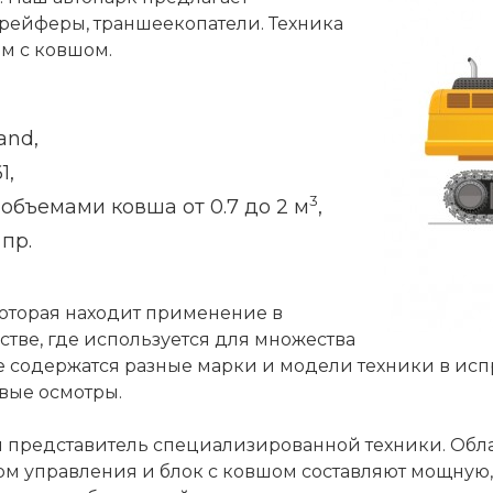
грейферы, траншеекопатели. Техника
м с ковшом.
and,
1,
3
 объемами ковша от 0.7 до 2 м
,
пр.
 которая находит применение в
стве, где используется для множества
е содержатся разные марки и модели техники в исп
вые осмотры.
ий представитель специализированной техники. О
ьтом управления и блок с ковшом составляют мощную