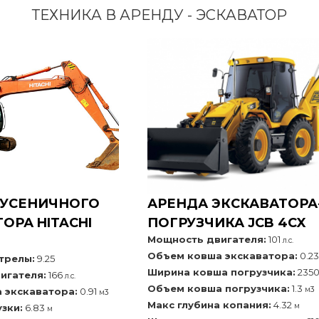
ТЕХНИКА В АРЕНДУ - ЭСКАВАТОР
ГУСЕНИЧНОГО
АРЕНДА ЭКСКАВАТОРА
ОРА HITACHI
ПОГРУЗЧИКА JCB 4CX
Мощность двигателя:
101
л.с.
Объем ковша экскаватора:
0.2
трелы:
9.25
Ширина ковша погрузчика:
235
игателя:
166
л.с.
Объем ковша погрузчика:
1.3
м3
 экскаватора:
0.91
м3
Макс глубина копания:
4.32
м
зки:
6.83
м