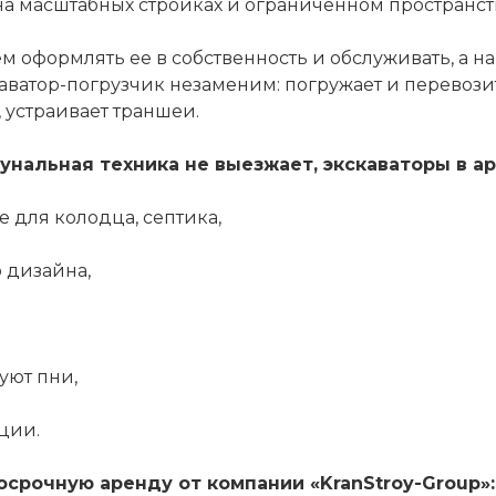
 на масштабных стройках и ограниченном пространст
м оформлять ее в собственность и обслуживать, а 
аватор-погрузчик незаменим: погружает и перевозит
 устраивает траншеи.
унальная техника не выезжает, экскаваторы в ар
 для колодца, септика,
о дизайна,
уют пни,
ции.
осрочную аренду от компании «KranStroy-Group»: