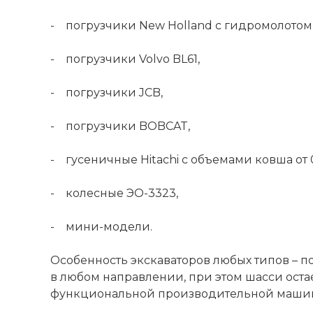
- погрузчики New Holland с гидромолотом
- погрузчики Volvo BL61,
- погрузчики JCB,
- погрузчики BOBCAT,
- гусеничные Hitachi с объемами ковша от 0
- колесные ЭО-3323,
- мини-модели.
Особенность экскаваторов любых типов – 
в любом направлении, при этом шасси оста
функциональной производительной машино