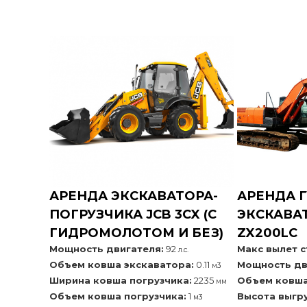
АРЕНДА ЭКСКАВАТОРА-
АРЕНДА 
ПОГРУЗЧИКА JCB 3CX (С
ЭКСКАВАТ
ГИДРОМОЛОТОМ И БЕЗ)
ZX200LC
Мощность двигателя:
92
Макс вылет с
л.с.
Объем ковша экскаватора:
0.11
Мощность дв
м3
Ширина ковша погрузчика:
2235
Объем ковша
мм
Объем ковша погрузчика:
1
Высота выгру
м3